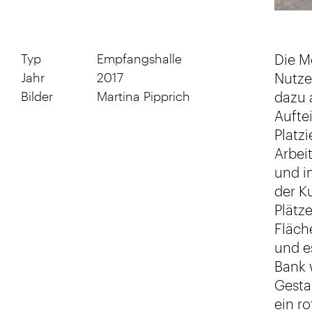
Die M
Typ
Empfangshalle
Nutze
Jahr
2017
dazu 
Bilder
Martina Pipprich
Aufte
Platz
Arbei
und i
der K
Plätz
Fläch
und e
Bank 
Gesta
ein r