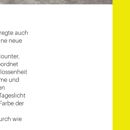
 regte auch
ine neue
e
Counter,
eordnet
hlossenheit
ume und
en
Tageslicht
Farbe der
urch wie