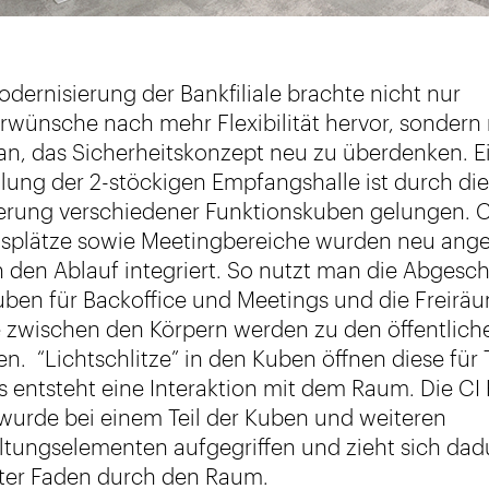
odernisierung der Bankfiliale brachte nicht nur
rwünsche nach mehr Flexibilität hervor, sondern
an, das Sicherheitskonzept neu zu überdenken. E
ilung der 2-stöckigen Empfangshalle ist durch di
ierung verschiedener Funktionskuben gelungen. 
tsplätze sowie Meetingbereiche wurden neu ang
n den Ablauf integriert. So nutzt man die Abgesc
uben für Backoffice und Meetings und die Freirä
e zwischen den Körpern werden zu den öffentlich
en. “Lichtschlitze” in den Kuben öffnen diese für 
s entsteht eine Interaktion mit dem Raum. Die CI 
wurde bei einem Teil der Kuben und weiteren
ltungselementen aufgegriffen und zieht sich dad
oter Faden durch den Raum.